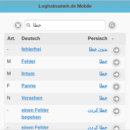
Loghatnameh.de Mobile
Art.
Deutsch
Persisch
-
-
fehlerfrei
بدون خطا
M
Fehler
خطا
M
Irrtum
خطا
F
Panne
خطا
N
Versehen
خطا
-
einen Fehler
خطا کردن
begehen
-
einen Fehler
خطا کردن