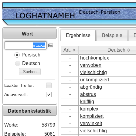
Wort
Ergebnisse
Beispiele
E
Art.
Deutsch
Persisch
Art.
Deutsch
-
hochkomplex
Deutsch
-
verwoben
Suchen
-
vielschichtig
-
unkompliziert
Exakter Treffer:
-
abgründig
-
abstrus
Autovervoll.:
-
knifflig
-
komplex
Datenbankstatistik
-
kompliziert
-
verwinkelt
Worte:
58799
-
vielschichtig
Beispiele:
5061