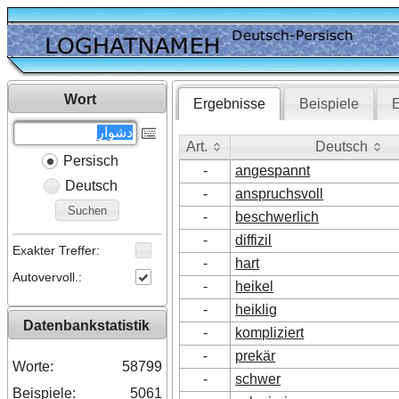
Wort
Ergebnisse
Beispiele
E
Art.
Deutsch
Persisch
Art.
Deutsch
-
angespannt
Deutsch
-
anspruchsvoll
Suchen
-
beschwerlich
-
diffizil
Exakter Treffer:
-
hart
Autovervoll.:
-
heikel
-
heiklig
Datenbankstatistik
-
kompliziert
-
prekär
Worte:
58799
-
schwer
Beispiele:
5061