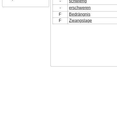
-
schwierig
-
erschweren
F
Bedrängnis
F
Zwangslage