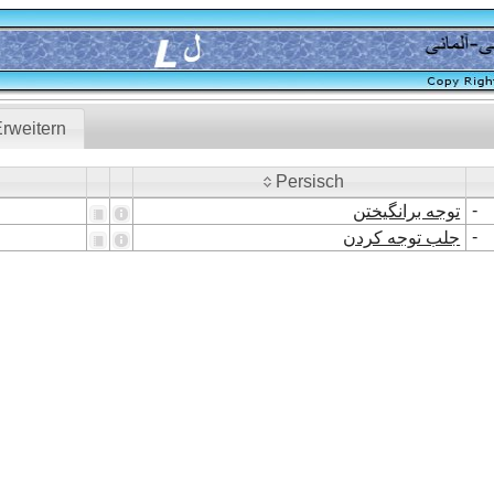
rweitern
Persisch
Persisch
-
توجه برانگیختن
-
جلب توجه کردن