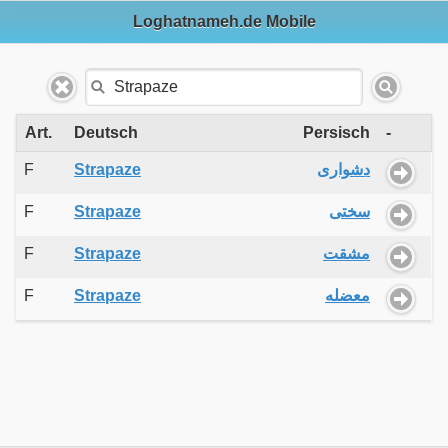
Loghatnameh.de Mobile
Art.
Deutsch
Persisch
-
F
Strapaze
دشواری
F
Strapaze
سختی
F
Strapaze
مشقت
F
Strapaze
معضله