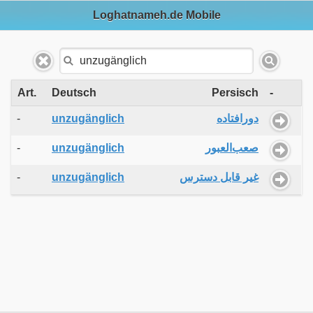
Loghatnameh.de Mobile
Art.
Deutsch
Persisch
-
-
unzugänglich
دورافتاده
-
unzugänglich
صعب‌العبور
-
unzugänglich
غیر قابل دسترس