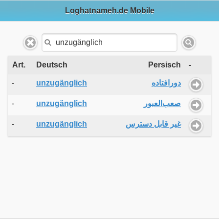
Loghatnameh.de Mobile
Art.
Deutsch
Persisch
-
-
unzugänglich
دورافتاده
-
unzugänglich
صعب‌العبور
-
unzugänglich
غیر قابل دسترس