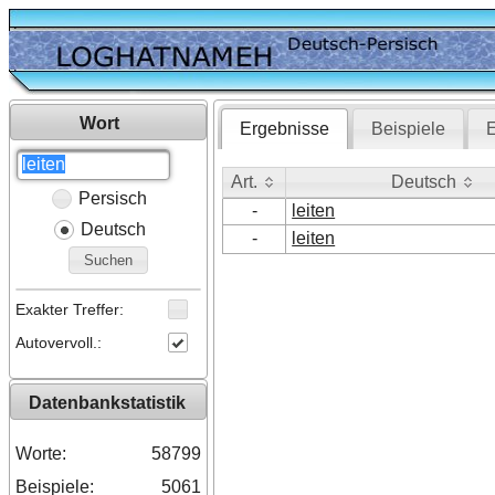
Wort
Ergebnisse
Beispiele
E
Art.
Deutsch
Persisch
Art.
Deutsch
-
leiten
Deutsch
-
leiten
Suchen
Exakter Treffer:
Autovervoll.:
Datenbankstatistik
Worte:
58799
Beispiele:
5061