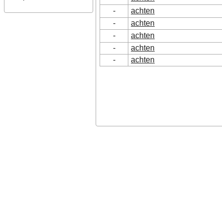
-
achten
-
achten
-
achten
-
achten
-
achten