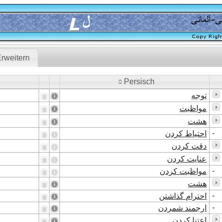
rweitern
Persisch
Persisch
توجه
مواظبت
هشت
-
احتیاط کردن
دقت کردن
عنایت کردن
-
مواظبت کردن
هشت
-
احترام گذاشتن
-
ارجمند شمردن
اعتنا کردن