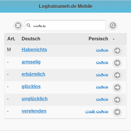
Loghatnameh.de Mobile
Art.
Deutsch
Persisch
-
M
Habenichts
بدبخت
-
armselig
بدبخت
-
erbärmlich
بدبخت
-
glücklos
بدبخت
-
unglücklich
بدبخت
-
verelenden
بدبخت شدن