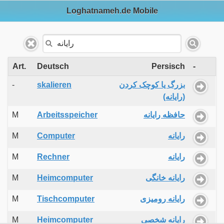
Loghatnameh.de Mobile
Art.
Deutsch
Persisch
-
-
skalieren
بزرگ یا کوچک کردن
(رایانه)
M
Arbeitsspeicher
حافظه رایانه
M
Computer
رایانه
M
Rechner
رایانه
M
Heimcomputer
رایانه خانگی
M
Tischcomputer
رایانه رومیزی
M
Heimcomputer
رایانه شخصی