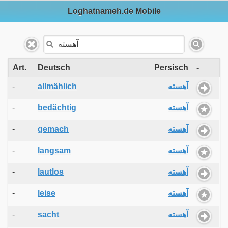
Loghatnameh.de Mobile
Art.
Deutsch
Persisch
-
-
allmählich
آهسته
-
bedächtig
آهسته
-
gemach
آهسته
-
langsam
آهسته
-
lautlos
آهسته
-
leise
آهسته
-
sacht
آهسته