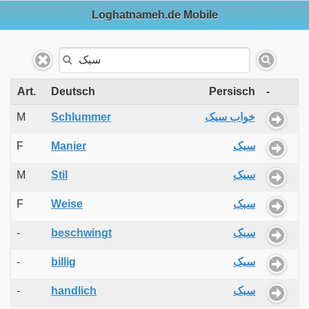
Loghatnameh.de Mobile
Art.
Deutsch
Persisch
-
M
Schlummer
خواب سبک
F
Manier
سبک
M
Stil
سبک
F
Weise
سبک
-
beschwingt
سبک
-
billig
سبک
-
handlich
سبک