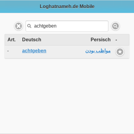
Loghatnameh.de Mobile
Art.
Deutsch
Persisch
-
-
achtgeben
مواظب بودن