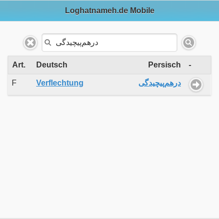
Loghatnameh.de Mobile
Art.
Deutsch
Persisch
-
F
Verflechtung
درهم‌پیچیدگی