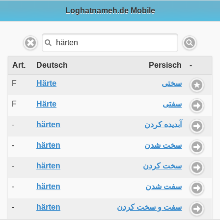
Loghatnameh.de Mobile
Art.
Deutsch
Persisch
-
F
Härte
سختی
F
Härte
سفتی
-
härten
آبدیده کردن
-
härten
سخت شدن
-
härten
سخت کردن
-
härten
سفت شدن
-
härten
سفت و سخت کردن