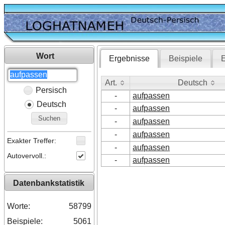
Wort
Ergebnisse
Beispiele
E
Art.
Deutsch
Persisch
Art.
Deutsch
-
aufpassen
Deutsch
-
aufpassen
Suchen
-
aufpassen
-
aufpassen
Exakter Treffer:
-
aufpassen
Autovervoll.:
-
aufpassen
Datenbankstatistik
Worte:
58799
Beispiele:
5061