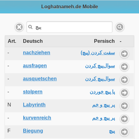
Loghatnameh.de Mobile
Art.
Deutsch
Persisch
-
-
nachziehen
سفت کردن (پیچ)
-
ausfragen
سوال‌پیچ کردن
-
ausquetschen
سوال‌پیچ کردن
-
stolpern
پا پیچ خوردن
N
Labyrinth
پر پیچ و خم
-
kurvenreich
پر پیچ و خم
F
Biegung
پیچ