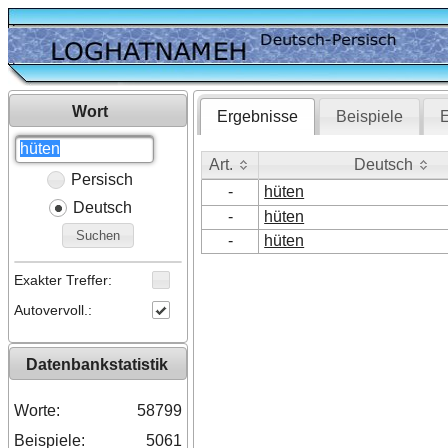
Wort
Ergebnisse
Beispiele
E
Art.
Deutsch
Persisch
Art.
Deutsch
-
hüten
Deutsch
-
hüten
Suchen
-
hüten
Exakter Treffer:
Autovervoll.:
Datenbankstatistik
Worte:
58799
Beispiele:
5061