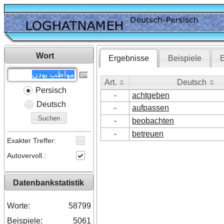
Wort
Ergebnisse
Beispiele
E
Art.
Deutsch
Persisch
Art.
Deutsch
-
achtgeben
Deutsch
-
aufpassen
Suchen
-
beobachten
-
betreuen
Exakter Treffer:
Autovervoll.:
Datenbankstatistik
Worte:
58799
Beispiele:
5061