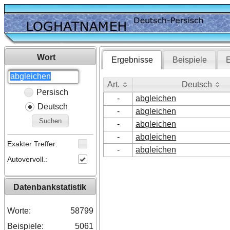
Wort
Ergebnisse
Beispiele
E
Art.
Deutsch
Persisch
Art.
Deutsch
-
abgleichen
Deutsch
-
abgleichen
Suchen
-
abgleichen
-
abgleichen
Exakter Treffer:
-
abgleichen
Autovervoll.:
Datenbankstatistik
Worte:
58799
Beispiele:
5061