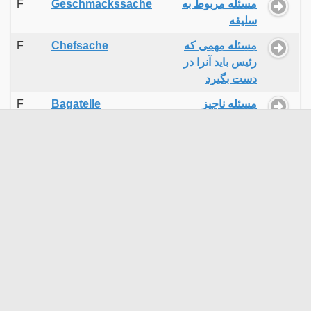
F
Geschmackssache
مسئله مربوط به
سلیقه
F
Chefsache
مسئله مهمی که
رئیس باید آنرا در
دست بگیرد
F
Bagatelle
مسئله ناچیز
F
Nichtigkeit
مسئله ناچیز
F
Kleinigkeit
مسئله کوچک
-
verarbeiten
مسئله‌ای را برای خود
حل کردن
-
problematisch
مسئله‌برانگیز
-
streitig
مسئله‌برانگیز
-
problematisch
مسئله‌ساز