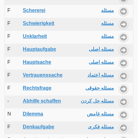
F
Schererei
مسئله
F
Schwierigkeit
مسئله
F
Unklarheit
مسئله
F
Hauptaufgabe
مسئله اصلی
F
Hauptsache
مسئله اصلی
F
Vertrauenssache
مسئله اعتماد
F
Rechtsfrage
مسئله حقوقی
-
Abhilfe schaffen
مسئله حل کردن
N
Dilemma
مسئله غامض
F
Denkaufgabe
مسئله فکری