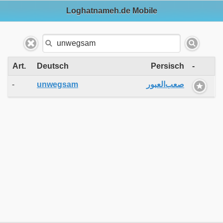
Loghatnameh.de Mobile
Art.
Deutsch
Persisch
-
-
unwegsam
صعب‌العبور