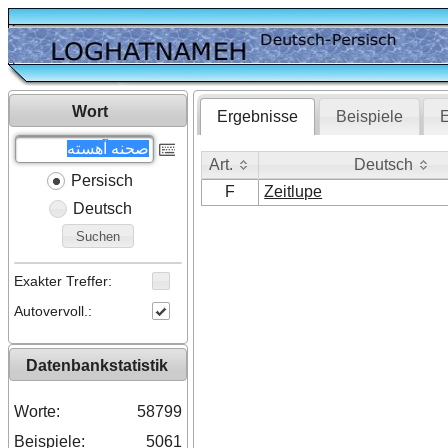
Wort
Ergebnisse
Beispiele
E
Art.
Deutsch
Persisch
Art.
Deutsch
F
Zeitlupe
Deutsch
Suchen
Exakter Treffer:
Autovervoll.:
Datenbankstatistik
Worte:
58799
Beispiele:
5061