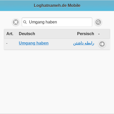
Loghatnameh.de Mobile
Art.
Deutsch
Persisch
-
-
Umgang haben
رابطه داشتن