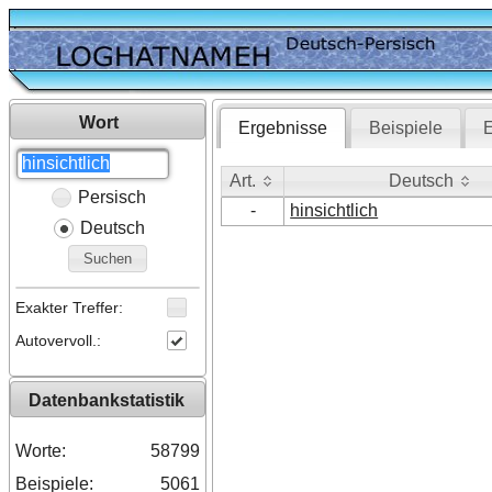
Wort
Ergebnisse
Beispiele
E
Art.
Deutsch
Persisch
Art.
Deutsch
-
hinsichtlich
Deutsch
Suchen
Exakter Treffer:
Autovervoll.:
Datenbankstatistik
Worte:
58799
Beispiele:
5061