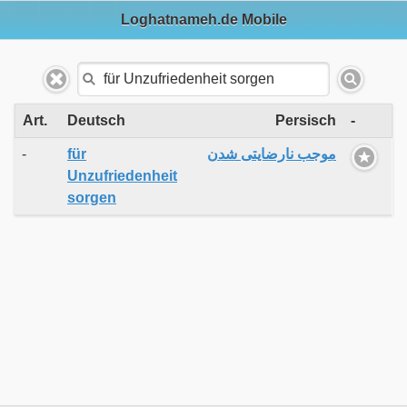
Loghatnameh.de Mobile
Art.
Deutsch
Persisch
-
-
für
موجب نارضایتی شدن
Unzufriedenheit
sorgen