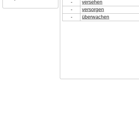
-
versehen
-
versorgen
-
überwachen