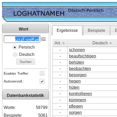
Wort
Ergebnisse
Beispiele
E
Art.
Deutsch
Persisch
Art.
Deutsch
-
schonen
Deutsch
-
beaufsichtigen
Suchen
-
behüten
-
beobachten
Exakter Treffer:
-
besorgen
-
hegen
Autovervoll.:
-
hüten
-
kontrollieren
Datenbankstatistik
-
kümmern
-
pflegen
Worte:
58799
-
sorgen
Beispiele:
5061