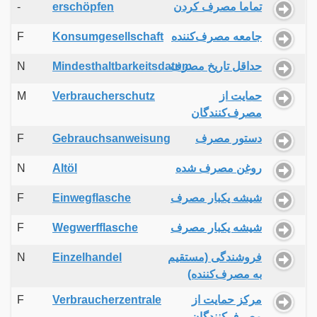
-
erschöpfen
تماما مصرف کردن
F
Konsumgesellschaft
جامعه مصرف‌کننده
N
Mindesthaltbarkeitsdatum
حداقل تاریخ مصرف
M
Verbraucherschutz
حمایت از
مصرف‌کنندگان
F
Gebrauchsanweisung
دستور مصرف
N
Altöl
روغن مصرف شده
F
Einwegflasche
شیشه یکبار مصرف
F
Wegwerfflasche
شیشه یکبار مصرف
N
Einzelhandel
فروشندگی (مستقیم
به مصرف‌کننده)
F
Verbraucherzentrale
مرکز حمایت از
مصرف‌کنندگان