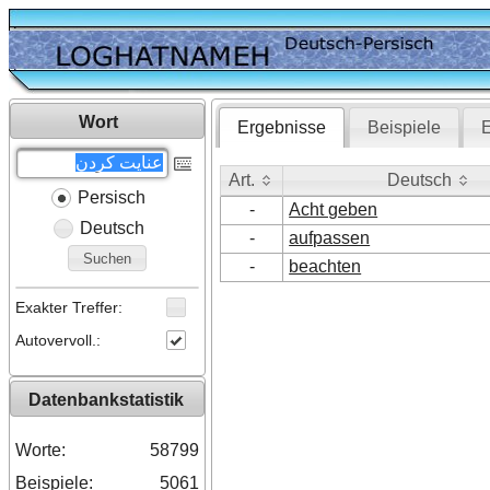
Wort
Ergebnisse
Beispiele
E
Art.
Deutsch
Persisch
Art.
Deutsch
-
Acht geben
Deutsch
-
aufpassen
Suchen
-
beachten
Exakter Treffer:
Autovervoll.:
Datenbankstatistik
Worte:
58799
Beispiele:
5061