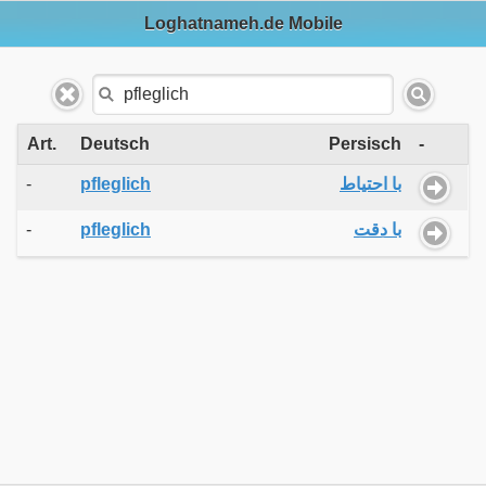
Loghatnameh.de Mobile
Art.
Deutsch
Persisch
-
-
pfleglich
با احتیاط
-
pfleglich
با دقت