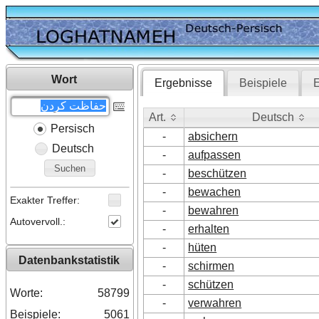
Wort
Ergebnisse
Beispiele
E
Art.
Deutsch
Persisch
Art.
Deutsch
-
absichern
Deutsch
-
aufpassen
Suchen
-
beschützen
-
bewachen
Exakter Treffer:
-
bewahren
Autovervoll.:
-
erhalten
-
hüten
Datenbankstatistik
-
schirmen
-
schützen
Worte:
58799
-
verwahren
Beispiele:
5061