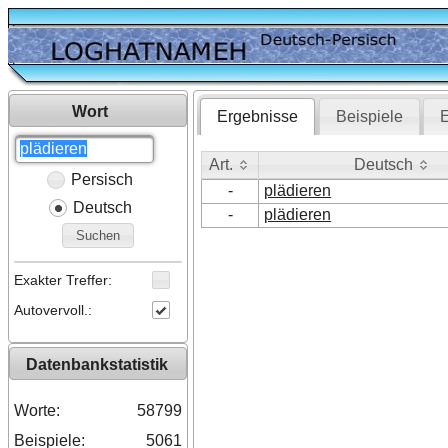
Wort
Ergebnisse
Beispiele
E
Art.
Deutsch
Persisch
Art.
Deutsch
-
plädieren
Deutsch
-
plädieren
Suchen
Exakter Treffer:
Autovervoll.:
Datenbankstatistik
Worte:
58799
Beispiele:
5061