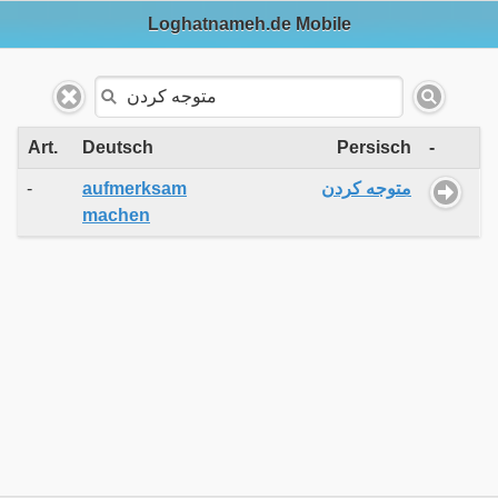
Loghatnameh.de Mobile
Art.
Deutsch
Persisch
-
-
aufmerksam
متوجه کردن
machen