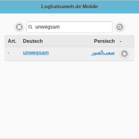
Loghatnameh.de Mobile
Art.
Deutsch
Persisch
-
-
unwegsam
صعب‌العبور