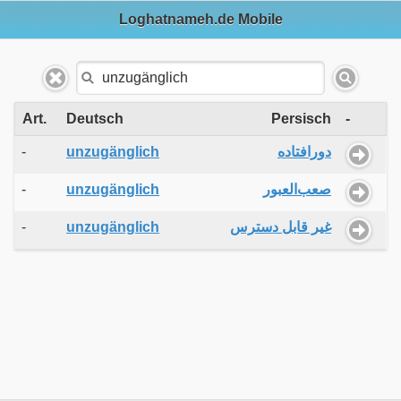
Loghatnameh.de Mobile
Art.
Deutsch
Persisch
-
-
unzugänglich
دورافتاده
-
unzugänglich
صعب‌العبور
-
unzugänglich
غیر قابل دسترس