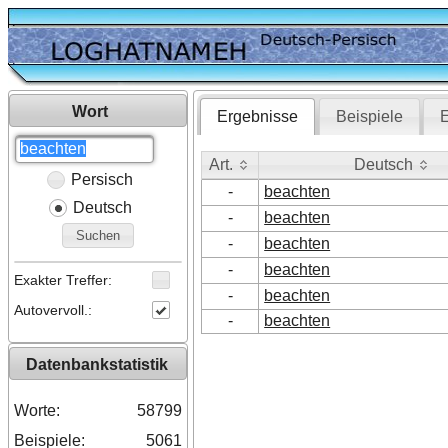
Wort
Ergebnisse
Beispiele
E
Art.
Deutsch
Persisch
Art.
Deutsch
-
beachten
Deutsch
-
beachten
Suchen
-
beachten
-
beachten
Exakter Treffer:
-
beachten
Autovervoll.:
-
beachten
Datenbankstatistik
Worte:
58799
Beispiele:
5061