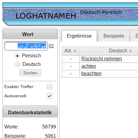
Wort
Ergebnisse
Beispiele
E
Art.
Deutsch
Persisch
Art.
Deutsch
-
Rücksicht nehmen
Deutsch
-
achten
Suchen
-
beachten
Exakter Treffer:
Autovervoll.:
Datenbankstatistik
Worte:
58799
Beispiele:
5061