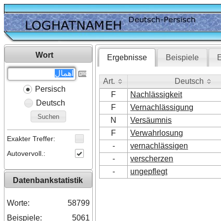
Wort
Ergebnisse
Beispiele
E
Art.
Deutsch
Persisch
Art.
Deutsch
F
Nachlässigkeit
Deutsch
F
Vernachlässigung
Suchen
N
Versäumnis
F
Verwahrlosung
Exakter Treffer:
-
vernachlässigen
Autovervoll.:
-
verscherzen
-
ungepflegt
Datenbankstatistik
Worte:
58799
Beispiele:
5061