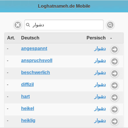
Loghatnameh.de Mobile
Art.
Deutsch
Persisch
-
-
angespannt
دشوار
-
anspruchsvoll
دشوار
-
beschwerlich
دشوار
-
diffizil
دشوار
-
hart
دشوار
-
heikel
دشوار
-
heiklig
دشوار