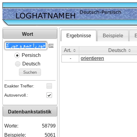
Wort
Ergebnisse
Beispiele
E
Art.
Deutsch
Persisch
Art.
Deutsch
-
orientieren
Deutsch
Suchen
Exakter Treffer:
Autovervoll.:
Datenbankstatistik
Worte:
58799
Beispiele:
5061