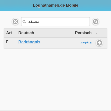
Loghatnameh.de Mobile
Art.
Deutsch
Persisch
-
F
Bedrängnis
مضیقه