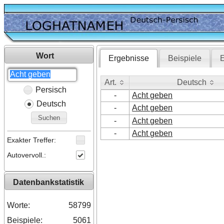
Wort
Ergebnisse
Beispiele
E
Art.
Deutsch
Persisch
Art.
Deutsch
-
Acht geben
Deutsch
-
Acht geben
Suchen
-
Acht geben
-
Acht geben
Exakter Treffer:
Autovervoll.:
Datenbankstatistik
Worte:
58799
Beispiele:
5061