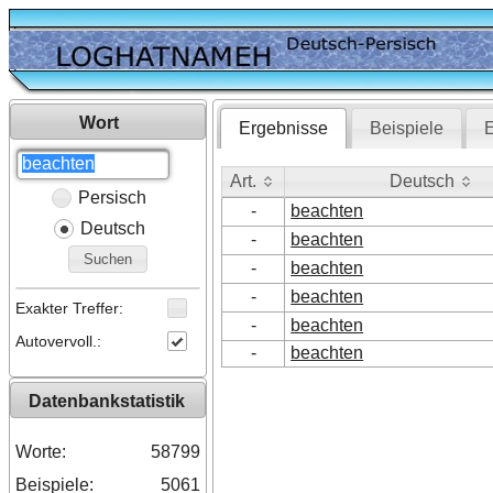
Wort
Ergebnisse
Beispiele
E
Art.
Deutsch
Persisch
Art.
Deutsch
-
beachten
Deutsch
-
beachten
Suchen
-
beachten
-
beachten
Exakter Treffer:
-
beachten
Autovervoll.:
-
beachten
Datenbankstatistik
Worte:
58799
Beispiele:
5061