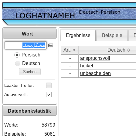
Wort
Ergebnisse
Beispiele
E
Art.
Deutsch
Persisch
Art.
Deutsch
-
anspruchsvoll
Deutsch
-
heikel
Suchen
-
unbescheiden
Exakter Treffer:
Autovervoll.:
Datenbankstatistik
Worte:
58799
Beispiele:
5061