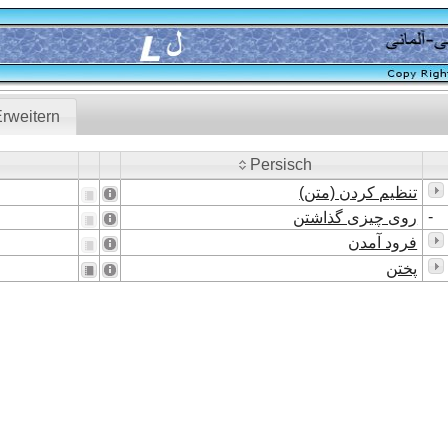
rweitern
Persisch
Persisch
تنظیم کردن (متن)
-
روی چیزی گذاشتن
فرود آمدن
پختن