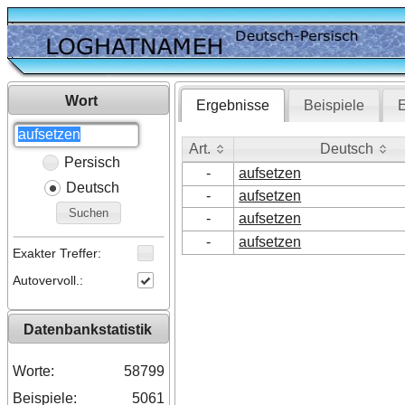
Wort
Ergebnisse
Beispiele
E
Art.
Deutsch
Persisch
Art.
Deutsch
-
aufsetzen
Deutsch
-
aufsetzen
Suchen
-
aufsetzen
-
aufsetzen
Exakter Treffer:
Autovervoll.:
Datenbankstatistik
Worte:
58799
Beispiele:
5061