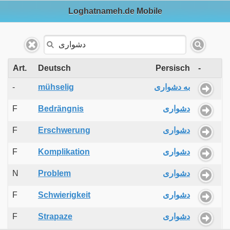
Loghatnameh.de Mobile
Art.
Deutsch
Persisch
-
-
mühselig
به دشواری
F
Bedrängnis
دشواری
F
Erschwerung
دشواری
F
Komplikation
دشواری
N
Problem
دشواری
F
Schwierigkeit
دشواری
F
Strapaze
دشواری