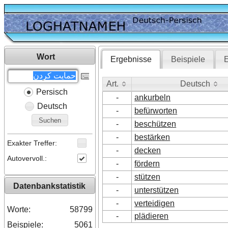
Wort
Ergebnisse
Beispiele
E
Art.
Deutsch
Persisch
Art.
Deutsch
-
ankurbeln
Deutsch
-
befürworten
Suchen
-
beschützen
-
bestärken
Exakter Treffer:
-
decken
Autovervoll.:
-
fördern
-
stützen
Datenbankstatistik
-
unterstützen
-
verteidigen
Worte:
58799
-
plädieren
Beispiele:
5061