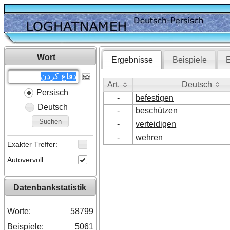
Wort
Ergebnisse
Beispiele
E
Art.
Deutsch
Persisch
Art.
Deutsch
-
befestigen
Deutsch
-
beschützen
Suchen
-
verteidigen
-
wehren
Exakter Treffer:
Autovervoll.:
Datenbankstatistik
Worte:
58799
Beispiele:
5061