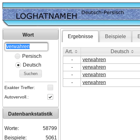
Wort
Ergebnisse
Beispiele
E
Art.
Deutsch
Persisch
Art.
Deutsch
-
verwahren
Deutsch
-
verwahren
Suchen
-
verwahren
-
verwahren
Exakter Treffer:
Autovervoll.:
Datenbankstatistik
Worte:
58799
Beispiele:
5061